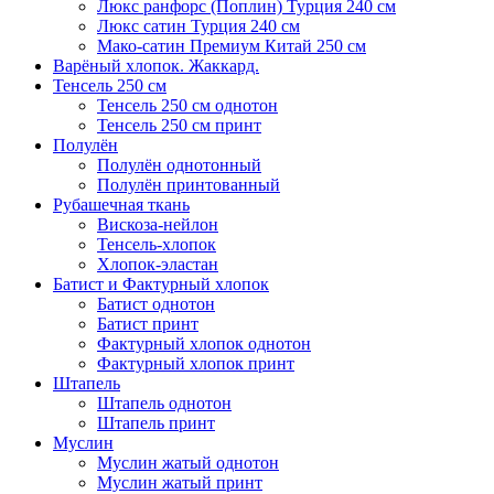
Люкс ранфорс (Поплин) Турция 240 см
Люкс сатин Турция 240 см
Мако-сатин Премиум Китай 250 см
Варёный хлопок. Жаккард.
Тенсель 250 см
Тенсель 250 см однотон
Тенсель 250 см принт
Полулён
Полулён однотонный
Полулён принтованный
Рубашечная ткань
Вискоза-нейлон
Тенсель-хлопок
Хлопок-эластан
Батист и Фактурный хлопок
Батист однотон
Батист принт
Фактурный хлопок однотон
Фактурный хлопок принт
Штапель
Штапель однотон
Штапель принт
Муслин
Муслин жатый однотон
Муслин жатый принт