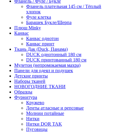
Фланель / Фуле / Букле
Фланель плательная 145 см / Тёплый
хлопок
Фуле клетка
Барашек Букле/Шерпа
Плюш Minky
Канвас
Канвас однотон
Канвас принт
Ткань Дак (Duck, Панама)
DUCK однотонный 180 см
DUCK принтованный 180 см
Мулетон (непромокаемая махра)
Панели для одеял и подушек
Детские принты
Наборы тканей
НОВОГОДНИЕ ТКАНИ
Образцы
Фурнитура
Кружево
Ленты атласные и репсовые
Молнии потайные
Нитки
Нитки DOR TAK
Пуговицы