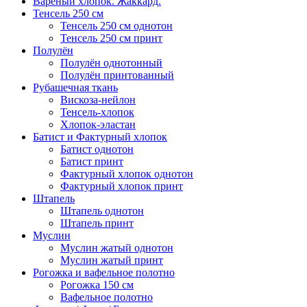
Варёный хлопок. Жаккард.
Тенсель 250 см
Тенсель 250 см однотон
Тенсель 250 см принт
Полулён
Полулён однотонный
Полулён принтованный
Рубашечная ткань
Вискоза-нейлон
Тенсель-хлопок
Хлопок-эластан
Батист и Фактурный хлопок
Батист однотон
Батист принт
Фактурный хлопок однотон
Фактурный хлопок принт
Штапель
Штапель однотон
Штапель принт
Муслин
Муслин жатый однотон
Муслин жатый принт
Рогожка и вафельное полотно
Рогожка 150 см
Вафельное полотно