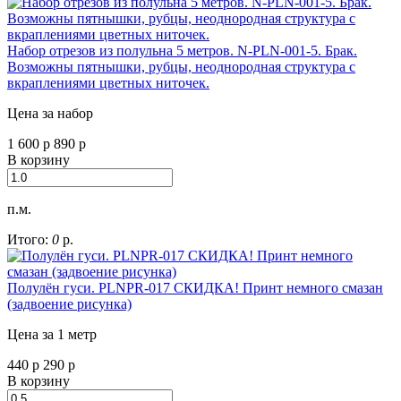
Набор отрезов из полульна 5 метров. N-PLN-001-5. Брак.
Возможны пятнышки, рубцы, неоднородная структура с
вкраплениями цветных ниточек.
Цена за набор
1 600
р
890
р
В корзину
п.м.
Итого:
0
р.
Полулён гуси. PLNPR-017 СКИДКА! Принт немного смазан
(задвоение рисунка)
Цена за 1 метр
440
р
290
р
В корзину