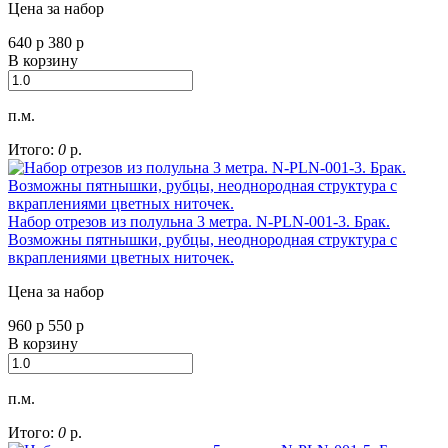
Цена за набор
640
р
380
р
В корзину
п.м.
Итого:
0
р.
Набор отрезов из полульна 3 метра. N-PLN-001-3. Брак.
Возможны пятнышки, рубцы, неоднородная структура с
вкраплениями цветных ниточек.
Цена за набор
960
р
550
р
В корзину
п.м.
Итого:
0
р.