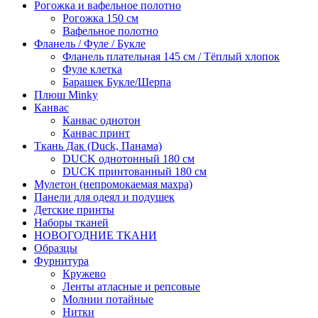
Рогожка и вафельное полотно
Рогожка 150 см
Вафельное полотно
Фланель / Фуле / Букле
Фланель плательная 145 см / Тёплый хлопок
Фуле клетка
Барашек Букле/Шерпа
Плюш Minky
Канвас
Канвас однотон
Канвас принт
Ткань Дак (Duck, Панама)
DUCK однотонный 180 см
DUCK принтованный 180 см
Мулетон (непромокаемая махра)
Панели для одеял и подушек
Детские принты
Наборы тканей
НОВОГОДНИЕ ТКАНИ
Образцы
Фурнитура
Кружево
Ленты атласные и репсовые
Молнии потайные
Нитки