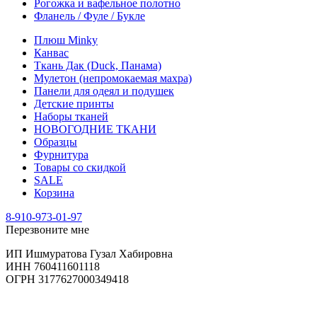
Рогожка и вафельное полотно
Фланель / Фуле / Букле
Плюш Minky
Канвас
Ткань Дак (Duck, Панама)
Мулетон (непромокаемая махра)
Панели для одеял и подушек
Детские принты
Наборы тканей
НОВОГОДНИЕ ТКАНИ
Образцы
Фурнитура
Товары со скидкой
SALE
Корзина
8-910-973-01-97
Перезвоните мне
ИП Ишмуратова Гузал Хабировна
ИНН 760411601118
ОГРН 3177627000349418