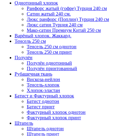
Однотонный хлопок
Ранфорс жатый (гофре) Турция 240 см
Сатин жатый 240 см.
Люкс ранфорс (Поплин) Турция 240 см
Люкс сатин Турция 240 см
Мако-сатин Премиум Китай 250 см
Варёный хлопок. Жаккард.
Тенсель 250 см
Тенсель 250 см однотон
Тенсель 250 см принт
Полулён
Полулён однотонный
Полулён принтованный
Рубашечная ткань
Вискоза-нейлон
Тенсель-хлопок
Хлопок-эластан
Батист и Фактурный хлопок
Батист однотон
Батист принт
Фактурный хлопок однотон
Фактурный хлопок принт
Штапель
Штапель однотон
Штапель принт