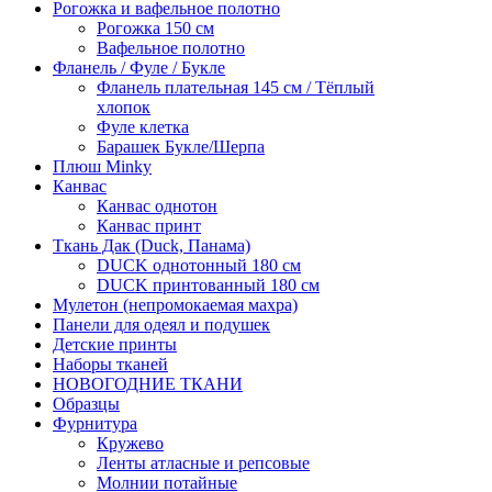
Рогожка и вафельное полотно
Рогожка 150 см
Вафельное полотно
Фланель / Фуле / Букле
Фланель плательная 145 см / Тёплый
хлопок
Фуле клетка
Барашек Букле/Шерпа
Плюш Minky
Канвас
Канвас однотон
Канвас принт
Ткань Дак (Duck, Панама)
DUCK однотонный 180 см
DUCK принтованный 180 см
Мулетон (непромокаемая махра)
Панели для одеял и подушек
Детские принты
Наборы тканей
НОВОГОДНИЕ ТКАНИ
Образцы
Фурнитура
Кружево
Ленты атласные и репсовые
Молнии потайные