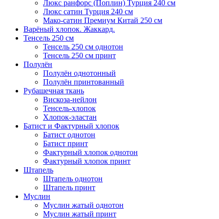
Люкс ранфорс (Поплин) Турция 240 см
Люкс сатин Турция 240 см
Мако-сатин Премиум Китай 250 см
Варёный хлопок. Жаккард.
Тенсель 250 см
Тенсель 250 см однотон
Тенсель 250 см принт
Полулён
Полулён однотонный
Полулён принтованный
Рубашечная ткань
Вискоза-нейлон
Тенсель-хлопок
Хлопок-эластан
Батист и Фактурный хлопок
Батист однотон
Батист принт
Фактурный хлопок однотон
Фактурный хлопок принт
Штапель
Штапель однотон
Штапель принт
Муслин
Муслин жатый однотон
Муслин жатый принт