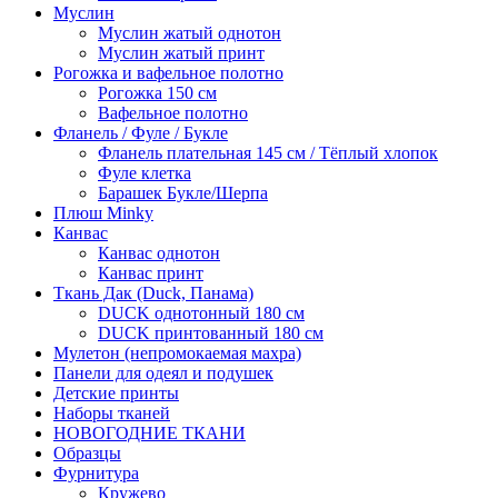
Муслин
Муслин жатый однотон
Муслин жатый принт
Рогожка и вафельное полотно
Рогожка 150 см
Вафельное полотно
Фланель / Фуле / Букле
Фланель плательная 145 см / Тёплый хлопок
Фуле клетка
Барашек Букле/Шерпа
Плюш Minky
Канвас
Канвас однотон
Канвас принт
Ткань Дак (Duck, Панама)
DUCK однотонный 180 см
DUCK принтованный 180 см
Мулетон (непромокаемая махра)
Панели для одеял и подушек
Детские принты
Наборы тканей
НОВОГОДНИЕ ТКАНИ
Образцы
Фурнитура
Кружево