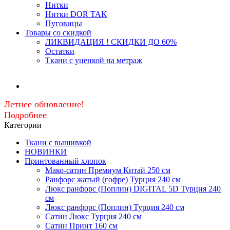
Нитки
Нитки DOR TAK
Пуговицы
Товары со скидкой
ЛИКВИДАЦИЯ ! СКИДКИ ДО 60%
Остатки
Ткани с уценкой на метраж
Летнее обновление!
Подробнее
Категории
Ткани с вышивкой
НОВИНКИ
Принтованный хлопок
Мако-сатин Премиум Китай 250 см
Ранфорс жатый (гофре) Турция 240 см
Люкс ранфорс (Поплин) DIGITAL 5D Турция 240
см
Люкс ранфорс (Поплин) Турция 240 см
Сатин Люкс Турция 240 см
Cатин Принт 160 см