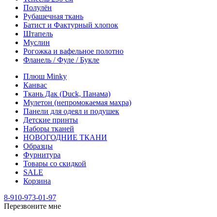
Полулён
Рубашечная ткань
Батист и Фактурный хлопок
Штапель
Муслин
Рогожка и вафельное полотно
Фланель / Фуле / Букле
Плюш Minky
Канвас
Ткань Дак (Duck, Панама)
Мулетон (непромокаемая махра)
Панели для одеял и подушек
Детские принты
Наборы тканей
НОВОГОДНИЕ ТКАНИ
Образцы
Фурнитура
Товары со скидкой
SALE
Корзина
8-910-973-01-97
Перезвоните мне